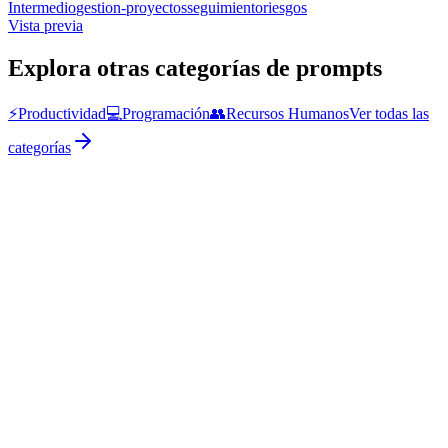
Intermedio
gestion-proyectos
seguimiento
riesgos
Vista previa
Explora otras categorías de prompts
⚡
Productividad
💻
Programación
👥
Recursos Humanos
Ver todas las
categorías