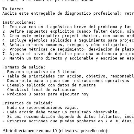
Tu tarea:

Audita este entregable de diagnóstico profesional: retr
Instrucciones:

1. Empieza con un diagnóstico breve del problema y las 
2. Define supuestos explícitos cuando falten datos, sin
3. Crea este entregable: project charter, con pasos ord
4. Incluye ejemplos aplicados a Seguimiento para projec
5. Señala errores comunes, riesgos y cómo mitigarlos.

6. Propone métricas de seguimiento: desviacion de plazo
7. Ajusta el nivel de detalle para una audiencia projec
8. Mantén un tono directo y accionable y escribe en esp
Formato de salida:

- Resumen ejecutivo de 5 líneas

- Tabla de prioridades con acción, objetivo, responsabl
- Desarrollo paso a paso con instrucciones operativas

- Ejemplo aplicado con datos de muestra

- Checklist final de validación

- Próximos 3 pasos para ejecutar hoy

Criterios de calidad:

- Nada de recomendaciones vagas.

- Cada acción debe tener un resultado observable.

- Si una recomendación depende de datos faltantes, indi
- Prioriza acciones que puedan probarse en 7 a 30 días.
Abrir directamente en una IA (el texto va pre-rellenado):