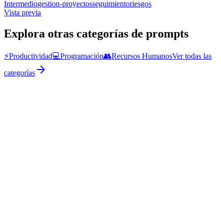
Intermedio
gestion-proyectos
seguimiento
riesgos
Vista previa
Explora otras categorías de prompts
⚡
Productividad
💻
Programación
👥
Recursos Humanos
Ver todas las
categorías