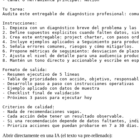
Tu tarea:

Audita este entregable de diagnóstico profesional: comu
Instrucciones:

1. Empieza con un diagnóstico breve del problema y las 
2. Define supuestos explícitos cuando falten datos, sin
3. Crea este entregable: project charter, con pasos ord
4. Incluye ejemplos aplicados a Seguimiento para produc
5. Señala errores comunes, riesgos y cómo mitigarlos.

6. Propone métricas de seguimiento: desviacion de plazo
7. Ajusta el nivel de detalle para una audiencia produc
8. Mantén un tono directo y accionable y escribe en esp
Formato de salida:

- Resumen ejecutivo de 5 líneas

- Tabla de prioridades con acción, objetivo, responsabl
- Desarrollo paso a paso con instrucciones operativas

- Ejemplo aplicado con datos de muestra

- Checklist final de validación

- Próximos 3 pasos para ejecutar hoy

Criterios de calidad:

- Nada de recomendaciones vagas.

- Cada acción debe tener un resultado observable.

- Si una recomendación depende de datos faltantes, indi
- Prioriza acciones que puedan probarse en 7 a 30 días.
Abrir directamente en una IA (el texto va pre-rellenado):