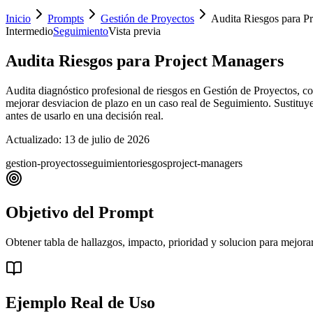
Inicio
Prompts
Gestión de Proyectos
Audita Riesgos para P
Intermedio
Seguimiento
Vista previa
Audita Riesgos para Project Managers
Audita diagnóstico profesional de riesgos en Gestión de Proyectos, con
mejorar desviacion de plazo en un caso real de Seguimiento. Sustituye l
antes de usarlo en una decisión real.
Actualizado:
13 de julio de 2026
gestion-proyectos
seguimiento
riesgos
project-managers
Objetivo del Prompt
Obtener tabla de hallazgos, impacto, prioridad y solucion para mejora
Ejemplo Real de Uso