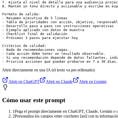
7. Ajusta el nivel de detalle para una audiencia projec
8. Mantén un tono directo y accionable y escribe en esp
Formato de salida:

- Resumen ejecutivo de 5 líneas

- Tabla de prioridades con acción, objetivo, responsabl
- Desarrollo paso a paso con instrucciones operativas

- Ejemplo aplicado con datos de muestra

- Checklist final de validación

- Próximos 3 pasos para ejecutar hoy

Criterios de calidad:

- Nada de recomendaciones vagas.

- Cada acción debe tener un resultado observable.

- Si una recomendación depende de datos faltantes, indi
- Prioriza acciones que puedan probarse en 7 a 30 días.
Abrir directamente en una IA (el texto va pre-rellenado):
Abrir en ChatGPT
Abrir en Claude
Abrir en Gemini
Cómo usar este prompt
1
Pega el prompt directamente en ChatGPT, Claude, Gemini o cu
2
Personaliza los campos entre corchetes [así] con tu informació