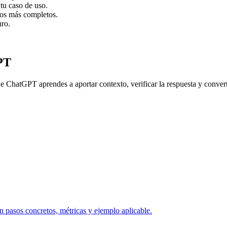
tu caso de uso.
dos más completos.
uro.
PT
de ChatGPT aprendes a aportar contexto, verificar la respuesta y converti
 pasos concretos, métricas y ejemplo aplicable.