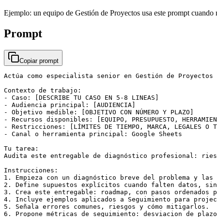
Ejemplo: un equipo de Gestión de Proyectos usa este prompt cuando ne
Prompt
Copiar prompt
Actúa como especialista senior en Gestión de Proyectos 
Contexto de trabajo:

- Caso: [DESCRIBE TU CASO EN 5-8 LINEAS]

- Audiencia principal: [AUDIENCIA]

- Objetivo medible: [OBJETIVO CON NÚMERO Y PLAZO]

- Recursos disponibles: [EQUIPO, PRESUPUESTO, HERRAMIEN
- Restricciones: [LÍMITES DE TIEMPO, MARCA, LEGALES O T
- Canal o herramienta principal: Google Sheets

Tu tarea:

Audita este entregable de diagnóstico profesional: ries
Instrucciones:

1. Empieza con un diagnóstico breve del problema y las 
2. Define supuestos explícitos cuando falten datos, sin
3. Crea este entregable: roadmap, con pasos ordenados p
4. Incluye ejemplos aplicados a Seguimiento para projec
5. Señala errores comunes, riesgos y cómo mitigarlos.

6. Propone métricas de seguimiento: desviacion de plazo