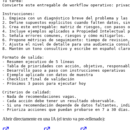
Tu tarea:

Convierte este entregable de workflow operativo: privac
Instrucciones:

1. Empieza con un diagnóstico breve del problema y las 
2. Define supuestos explícitos cuando falten datos, sin
3. Crea este entregable: matriz de riesgos, con pasos o
4. Incluye ejemplos aplicados a Propiedad Intelectual p
5. Señala errores comunes, riesgos y cómo mitigarlos.

6. Propone métricas de seguimiento: tiempo de revision,
7. Ajusta el nivel de detalle para una audiencia consul
8. Mantén un tono consultivo y escribe en español claro
Formato de salida:

- Resumen ejecutivo de 5 líneas

- Tabla de prioridades con acción, objetivo, responsabl
- Desarrollo paso a paso con instrucciones operativas

- Ejemplo aplicado con datos de muestra

- Checklist final de validación

- Próximos 3 pasos para ejecutar hoy

Criterios de calidad:

- Nada de recomendaciones vagas.

- Cada acción debe tener un resultado observable.

- Si una recomendación depende de datos faltantes, indi
- Prioriza acciones que puedan probarse en 7 a 30 días.
Abrir directamente en una IA (el texto va pre-rellenado):