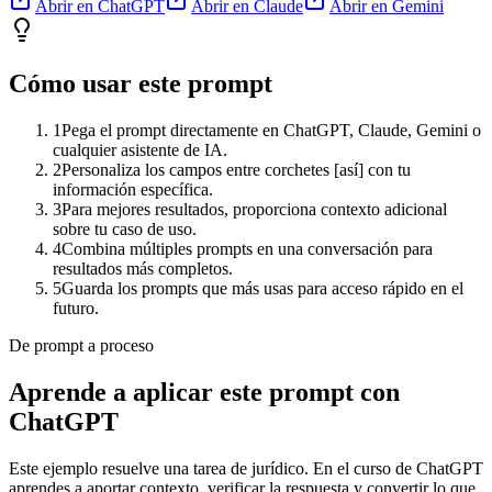
Abrir en ChatGPT
Abrir en Claude
Abrir en Gemini
Cómo usar este prompt
1
Pega el prompt directamente en ChatGPT, Claude, Gemini o
cualquier asistente de IA.
2
Personaliza los campos entre corchetes [así] con tu
información específica.
3
Para mejores resultados, proporciona contexto adicional
sobre tu caso de uso.
4
Combina múltiples prompts en una conversación para
resultados más completos.
5
Guarda los prompts que más usas para acceso rápido en el
futuro.
De prompt a proceso
Aprende a aplicar este prompt con
ChatGPT
Este ejemplo resuelve una tarea de
jurídico
. En el curso de ChatGPT
aprendes a aportar contexto, verificar la respuesta y convertir lo que