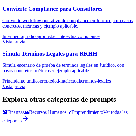
Convierte Compliance para Consultores
Convierte workflow operativo de compliance en Jurídico, con pasos
concretos, métricas y ejemplo aplicable.
Intermedio
juridico
propiedad-intelectual
compliance
Vista previa
Simula Terminos Legales para RRHH
Simula escenario de prueba de terminos legales en Jurídico, con
pasos concretos, métricas y ejemplo aplicable.
Principiante
juridico
propiedad-intelectual
terminos-legales
Vista previa
Explora otras categorías de prompts
🏦
Finanzas
👥
Recursos Humanos
🚀
Emprendimiento
Ver todas las
categorías