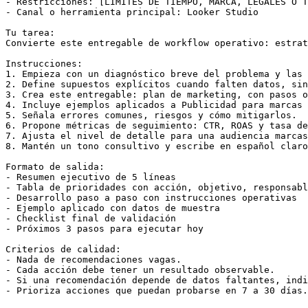
- Restricciones: [LÍMITES DE TIEMPO, MARCA, LEGALES O T
- Canal o herramienta principal: Looker Studio

Tu tarea:

Convierte este entregable de workflow operativo: estrat
Instrucciones:

1. Empieza con un diagnóstico breve del problema y las 
2. Define supuestos explícitos cuando falten datos, sin
3. Crea este entregable: plan de marketing, con pasos o
4. Incluye ejemplos aplicados a Publicidad para marcas 
5. Señala errores comunes, riesgos y cómo mitigarlos.

6. Propone métricas de seguimiento: CTR, ROAS y tasa de
7. Ajusta el nivel de detalle para una audiencia marcas
8. Mantén un tono consultivo y escribe en español claro
Formato de salida:

- Resumen ejecutivo de 5 líneas

- Tabla de prioridades con acción, objetivo, responsabl
- Desarrollo paso a paso con instrucciones operativas

- Ejemplo aplicado con datos de muestra

- Checklist final de validación

- Próximos 3 pasos para ejecutar hoy

Criterios de calidad:

- Nada de recomendaciones vagas.

- Cada acción debe tener un resultado observable.

- Si una recomendación depende de datos faltantes, indi
- Prioriza acciones que puedan probarse en 7 a 30 días.