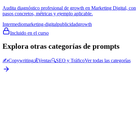
Audita diagnóstico profesional de growth en Marketing Digital, con
pasos concretos, métricas y ejemplo aplicable.
Intermedio
marketing-digital
publicidad
growth
Incluido en el curso
Explora otras categorías de prompts
✍️
Copywriting
💰
Ventas
🔍
SEO y Tráfico
Ver todas las categorías