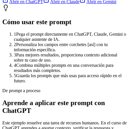
Abrir en ChatGPT
Abrir en Claude
Abrir en Gemini
Cómo usar este prompt
1
Pega el prompt directamente en ChatGPT, Claude, Gemini o
cualquier asistente de IA.
2
Personaliza los campos entre corchetes [así] con tu
información específica.
3
Para mejores resultados, proporciona contexto adicional
sobre tu caso de uso.
4
Combina múltiples prompts en una conversación para
resultados más completos.
5
Guarda los prompts que más usas para acceso rápido en el
futuro.
De prompt a proceso
Aprende a aplicar este prompt con
ChatGPT
Este ejemplo resuelve una tarea de
recursos humanos
. En el curso de
ChatGPT aprendes a aportar contexto, verificar la respuesta y