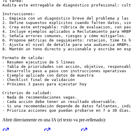
Tu tarea:

Audita este entregable de diagnóstico profesional: cult
Instrucciones:

1. Empieza con un diagnóstico breve del problema y las 
2. Define supuestos explícitos cuando falten datos, sin
3. Crea este entregable: rúbrica de evaluacion, con pas
4. Incluye ejemplos aplicados a Reclutamiento para HRBP
5. Señala errores comunes, riesgos y cómo mitigarlos.

6. Propone métricas de seguimiento: rotacion, time to h
7. Ajusta el nivel de detalle para una audiencia HRBPs.

8. Mantén un tono directo y accionable y escribe en esp
Formato de salida:

- Resumen ejecutivo de 5 líneas

- Tabla de prioridades con acción, objetivo, responsabl
- Desarrollo paso a paso con instrucciones operativas

- Ejemplo aplicado con datos de muestra

- Checklist final de validación

- Próximos 3 pasos para ejecutar hoy

Criterios de calidad:

- Nada de recomendaciones vagas.

- Cada acción debe tener un resultado observable.

- Si una recomendación depende de datos faltantes, indi
- Prioriza acciones que puedan probarse en 7 a 30 días.
Abrir directamente en una IA (el texto va pre-rellenado):