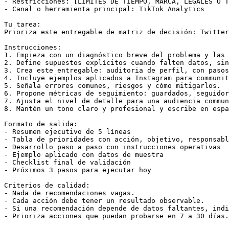
- Restricciones: [LÍMITES DE TIEMPO, MARCA, LEGALES O T
- Canal o herramienta principal: TikTok Analytics

Tu tarea:

Prioriza este entregable de matriz de decisión: Twitter
Instrucciones:

1. Empieza con un diagnóstico breve del problema y las 
2. Define supuestos explícitos cuando falten datos, sin
3. Crea este entregable: auditoria de perfil, con pasos
4. Incluye ejemplos aplicados a Instagram para communit
5. Señala errores comunes, riesgos y cómo mitigarlos.

6. Propone métricas de seguimiento: guardados, seguidor
7. Ajusta el nivel de detalle para una audiencia commun
8. Mantén un tono claro y profesional y escribe en espa
Formato de salida:

- Resumen ejecutivo de 5 líneas

- Tabla de prioridades con acción, objetivo, responsabl
- Desarrollo paso a paso con instrucciones operativas

- Ejemplo aplicado con datos de muestra

- Checklist final de validación

- Próximos 3 pasos para ejecutar hoy

Criterios de calidad:

- Nada de recomendaciones vagas.

- Cada acción debe tener un resultado observable.

- Si una recomendación depende de datos faltantes, indi
- Prioriza acciones que puedan probarse en 7 a 30 días.