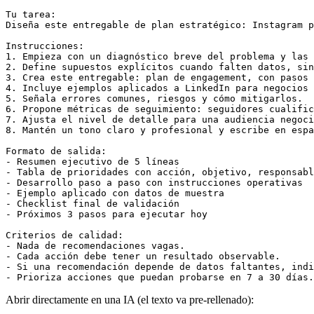
Tu tarea:

Diseña este entregable de plan estratégico: Instagram p
Instrucciones:

1. Empieza con un diagnóstico breve del problema y las 
2. Define supuestos explícitos cuando falten datos, sin
3. Crea este entregable: plan de engagement, con pasos 
4. Incluye ejemplos aplicados a LinkedIn para negocios 
5. Señala errores comunes, riesgos y cómo mitigarlos.

6. Propone métricas de seguimiento: seguidores cualific
7. Ajusta el nivel de detalle para una audiencia negoci
8. Mantén un tono claro y profesional y escribe en espa
Formato de salida:

- Resumen ejecutivo de 5 líneas

- Tabla de prioridades con acción, objetivo, responsabl
- Desarrollo paso a paso con instrucciones operativas

- Ejemplo aplicado con datos de muestra

- Checklist final de validación

- Próximos 3 pasos para ejecutar hoy

Criterios de calidad:

- Nada de recomendaciones vagas.

- Cada acción debe tener un resultado observable.

- Si una recomendación depende de datos faltantes, indi
- Prioriza acciones que puedan probarse en 7 a 30 días.
Abrir directamente en una IA (el texto va pre-rellenado):