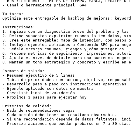
- Restricciones: [LÍMITES DE TIEMPO, MARCA, LEGALES O T
- Canal o herramienta principal: GA4

Tu tarea:

Optimiza este entregable de backlog de mejoras: keyword
Instrucciones:

1. Empieza con un diagnóstico breve del problema y las 
2. Define supuestos explícitos cuando falten datos, sin
3. Crea este entregable: mapa de intencion, con pasos o
4. Incluye ejemplos aplicados a Contenido SEO para nego
5. Señala errores comunes, riesgos y cómo mitigarlos.

6. Propone métricas de seguimiento: impresiones, autori
7. Ajusta el nivel de detalle para una audiencia negoci
8. Mantén un tono estratégico y concreto y escribe en e
Formato de salida:

- Resumen ejecutivo de 5 líneas

- Tabla de prioridades con acción, objetivo, responsabl
- Desarrollo paso a paso con instrucciones operativas

- Ejemplo aplicado con datos de muestra

- Checklist final de validación

- Próximos 3 pasos para ejecutar hoy

Criterios de calidad:

- Nada de recomendaciones vagas.

- Cada acción debe tener un resultado observable.

- Si una recomendación depende de datos faltantes, indi
- Prioriza acciones que puedan probarse en 7 a 30 días.