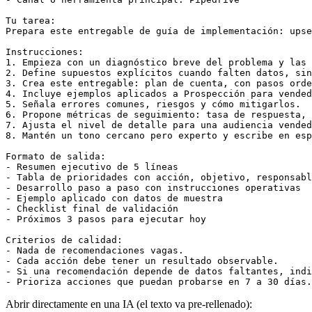
Tu tarea:

Prepara este entregable de guía de implementación: upse
Instrucciones:

1. Empieza con un diagnóstico breve del problema y las 
2. Define supuestos explícitos cuando falten datos, sin
3. Crea este entregable: plan de cuenta, con pasos orde
4. Incluye ejemplos aplicados a Prospección para vended
5. Señala errores comunes, riesgos y cómo mitigarlos.

6. Propone métricas de seguimiento: tasa de respuesta, 
7. Ajusta el nivel de detalle para una audiencia vended
8. Mantén un tono cercano pero experto y escribe en esp
Formato de salida:

- Resumen ejecutivo de 5 líneas

- Tabla de prioridades con acción, objetivo, responsabl
- Desarrollo paso a paso con instrucciones operativas

- Ejemplo aplicado con datos de muestra

- Checklist final de validación

- Próximos 3 pasos para ejecutar hoy

Criterios de calidad:

- Nada de recomendaciones vagas.

- Cada acción debe tener un resultado observable.

- Si una recomendación depende de datos faltantes, indi
- Prioriza acciones que puedan probarse en 7 a 30 días.
Abrir directamente en una IA (el texto va pre-rellenado):