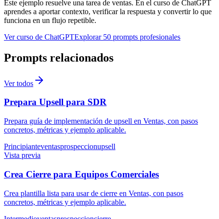
Este ejemplo resuelve una tarea de
ventas
. En el curso de ChatGPT
aprendes a aportar contexto, verificar la respuesta y convertir lo que
funciona en un flujo repetible.
Ver curso de ChatGPT
Explorar 50 prompts profesionales
Prompts relacionados
Ver todos
Prepara Upsell para SDR
Prepara guía de implementación de upsell en Ventas, con pasos
concretos, métricas y ejemplo aplicable.
Principiante
ventas
prospeccion
upsell
Vista previa
Crea Cierre para Equipos Comerciales
Crea plantilla lista para usar de cierre en Ventas, con pasos
concretos, métricas y ejemplo aplicable.
Intermedio
ventas
prospeccion
cierre