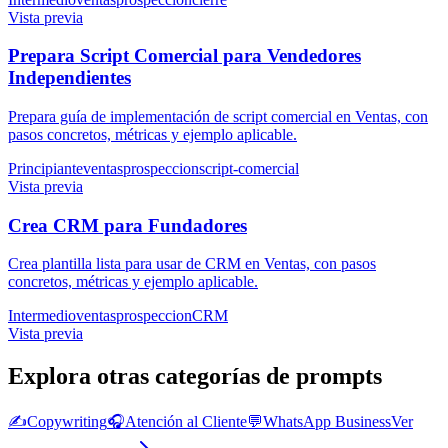
Vista previa
Prepara Script Comercial para Vendedores
Independientes
Prepara guía de implementación de script comercial en Ventas, con
pasos concretos, métricas y ejemplo aplicable.
Principiante
ventas
prospeccion
script-comercial
Vista previa
Crea CRM para Fundadores
Crea plantilla lista para usar de CRM en Ventas, con pasos
concretos, métricas y ejemplo aplicable.
Intermedio
ventas
prospeccion
CRM
Vista previa
Explora otras categorías de prompts
✍️
Copywriting
🎧
Atención al Cliente
💬
WhatsApp Business
Ver