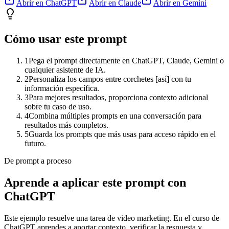
Abrir en ChatGPT
Abrir en Claude
Abrir en Gemini
Cómo usar este prompt
1
Pega el prompt directamente en ChatGPT, Claude, Gemini o
cualquier asistente de IA.
2
Personaliza los campos entre corchetes [así] con tu
información específica.
3
Para mejores resultados, proporciona contexto adicional
sobre tu caso de uso.
4
Combina múltiples prompts en una conversación para
resultados más completos.
5
Guarda los prompts que más usas para acceso rápido en el
futuro.
De prompt a proceso
Aprende a aplicar este prompt con
ChatGPT
Este ejemplo resuelve una tarea de
video marketing
. En el curso de
ChatGPT aprendes a aportar contexto, verificar la respuesta y