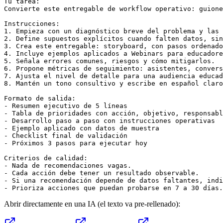
Tu tarea:

Convierte este entregable de workflow operativo: guione
Instrucciones:

1. Empieza con un diagnóstico breve del problema y las 
2. Define supuestos explícitos cuando falten datos, sin
3. Crea este entregable: storyboard, con pasos ordenado
4. Incluye ejemplos aplicados a Webinars para educadore
5. Señala errores comunes, riesgos y cómo mitigarlos.

6. Propone métricas de seguimiento: asistentes, convers
7. Ajusta el nivel de detalle para una audiencia educad
8. Mantén un tono consultivo y escribe en español claro
Formato de salida:

- Resumen ejecutivo de 5 líneas

- Tabla de prioridades con acción, objetivo, responsabl
- Desarrollo paso a paso con instrucciones operativas

- Ejemplo aplicado con datos de muestra

- Checklist final de validación

- Próximos 3 pasos para ejecutar hoy

Criterios de calidad:

- Nada de recomendaciones vagas.

- Cada acción debe tener un resultado observable.

- Si una recomendación depende de datos faltantes, indi
- Prioriza acciones que puedan probarse en 7 a 30 días.
Abrir directamente en una IA (el texto va pre-rellenado):