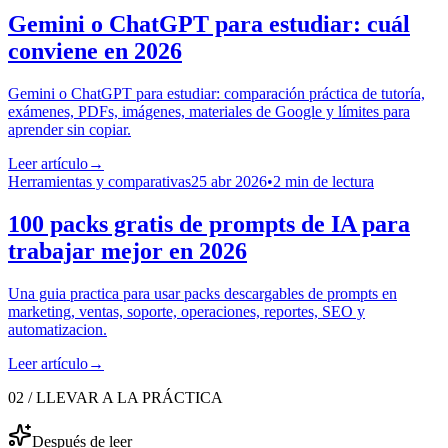
Gemini o ChatGPT para estudiar: cuál
conviene en 2026
Gemini o ChatGPT para estudiar: comparación práctica de tutoría,
exámenes, PDFs, imágenes, materiales de Google y límites para
aprender sin copiar.
Leer artículo
→
Herramientas y comparativas
25 abr 2026
•
2 min de lectura
100 packs gratis de prompts de IA para
trabajar mejor en 2026
Una guia practica para usar packs descargables de prompts en
marketing, ventas, soporte, operaciones, reportes, SEO y
automatizacion.
Leer artículo
→
02 / LLEVAR A LA PRÁCTICA
Después de leer