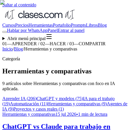
Saltar al contenido
Cursos
Precios
Herramientas
Portafolio
Prompts
Libros
Blog
Hablar por WhatsApp
Panel
Entrar al panel
Abrir menú principal
01—APRENDER / 02—HACER / 03—COMPARTIR
Inicio
/
Blog
/
Herramientas y comparativas
Categoría
Herramientas y comparativas
9
artículos
sobre
Herramientas y comparativas
con foco en IA
aplicada.
Aprender IA
(
206
)
ChatGPT y modelos
(
75
)
IA para el trabajo
(
19
)
Automatización
(
11
)
Herramientas y comparativas
(
9
)
Agentes de
IA
(
9
)
Proyectos y casos reales
(
1
)
Herramientas y comparativas
15 jul 2026
•
1 min de lectura
ChatGPT vs Claude para trabajo en