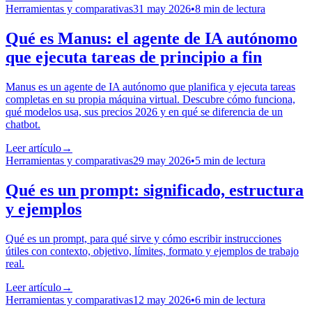
Herramientas y comparativas
31 may 2026
•
8 min de lectura
Qué es Manus: el agente de IA autónomo
que ejecuta tareas de principio a fin
Manus es un agente de IA autónomo que planifica y ejecuta tareas
completas en su propia máquina virtual. Descubre cómo funciona,
qué modelos usa, sus precios 2026 y en qué se diferencia de un
chatbot.
Leer artículo
→
Herramientas y comparativas
29 may 2026
•
5 min de lectura
Qué es un prompt: significado, estructura
y ejemplos
Qué es un prompt, para qué sirve y cómo escribir instrucciones
útiles con contexto, objetivo, límites, formato y ejemplos de trabajo
real.
Leer artículo
→
Herramientas y comparativas
12 may 2026
•
6 min de lectura