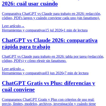
2026: cuál usar cuándo
Comparativa ChatGPT vs Claude para trabajo en 2026: redacción,
código, PDFs largos y cuándo conviene cada uno (sin fanatismo).
Leer artículo
→
Herramientas y comparativas
15 jul 2026
•
1 min de lectura
ChatGPT vs Claude 2026: comparativa
rápida para trabajo
ChatGPT vs Claude para trabajo en 2026: tabla por tarea (redacción,
código, PDFs) y cómo elegir sin fanatismo.
Leer artículo
→
Herramientas y comparativas
03 jun 2026
•
7 min de lectura
ChatGPT Gratis vs Plus: diferencias y
cuál conviene
Comparamos ChatGPT Gratis y Plus con criterios de uso real:
precio, límites, modelos, archivos, investigación y cuándo tiene