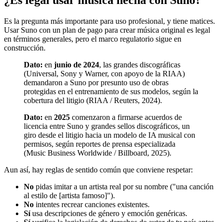
¿Es legal usar música hecha con Suno?
Es la pregunta más importante para uso profesional, y tiene matices.
Usar Suno con un plan de pago para crear música original es legal
en términos generales, pero el marco regulatorio sigue en
construcción.
Dato:
en
junio de 2024
, las grandes discográficas
(Universal, Sony y Warner, con apoyo de la RIAA)
demandaron a Suno por presunto uso de obras
protegidas en el entrenamiento de sus modelos, según la
cobertura del litigio (RIAA / Reuters, 2024).
Dato:
en
2025
comenzaron a firmarse acuerdos de
licencia entre Suno y grandes sellos discográficos, un
giro desde el litigio hacia un modelo de IA musical con
permisos, según reportes de prensa especializada
(Music Business Worldwide / Billboard, 2025).
Aun así, hay reglas de sentido común que conviene respetar:
No
pidas imitar a un artista real por su nombre ("una canción
al estilo de [artista famoso]").
No
intentes recrear canciones existentes.
Sí
usa descripciones de género y emoción genéricas.