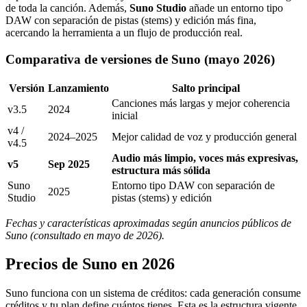
de toda la canción. Además,
Suno Studio
añade un entorno tipo
DAW con separación de pistas (stems) y edición más fina,
acercando la herramienta a un flujo de producción real.
Comparativa de versiones de Suno (mayo 2026)
Versión
Lanzamiento
Salto principal
Canciones más largas y mejor coherencia
v3.5
2024
inicial
v4 /
2024–2025
Mejor calidad de voz y producción general
v4.5
Audio más limpio, voces más expresivas,
v5
Sep 2025
estructura más sólida
Suno
Entorno tipo DAW con separación de
2025
Studio
pistas (stems) y edición
Fechas y características aproximadas según anuncios públicos de
Suno (consultado en mayo de 2026).
Precios de Suno en 2026
Suno funciona con un sistema de créditos: cada generación consume
créditos y tu plan define cuántos tienes. Esta es la estructura vigente