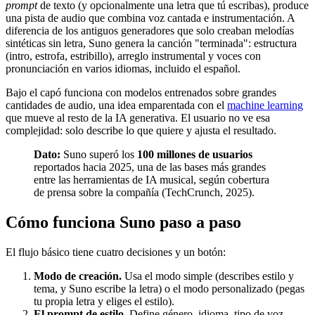
prompt
de texto (y opcionalmente una letra que tú escribas), produce
una pista de audio que combina voz cantada e instrumentación. A
diferencia de los antiguos generadores que solo creaban melodías
sintéticas sin letra, Suno genera la canción "terminada": estructura
(intro, estrofa, estribillo), arreglo instrumental y voces con
pronunciación en varios idiomas, incluido el español.
Bajo el capó funciona con modelos entrenados sobre grandes
cantidades de audio, una idea emparentada con el
machine learning
que mueve al resto de la IA generativa. El usuario no ve esa
complejidad: solo describe lo que quiere y ajusta el resultado.
Dato:
Suno superó los
100 millones de usuarios
reportados hacia 2025, una de las bases más grandes
entre las herramientas de IA musical, según cobertura
de prensa sobre la compañía (TechCrunch, 2025).
Cómo funciona Suno paso a paso
El flujo básico tiene cuatro decisiones y un botón:
Modo de creación.
Usa el modo simple (describes estilo y
tema, y Suno escribe la letra) o el modo personalizado (pegas
tu propia letra y eliges el estilo).
El prompt de estilo.
Define género, idioma, tipo de voz,