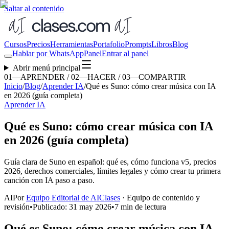
Saltar al contenido
Cursos
Precios
Herramientas
Portafolio
Prompts
Libros
Blog
Hablar por WhatsApp
Panel
Entrar al panel
Abrir menú principal
01—APRENDER / 02—HACER / 03—COMPARTIR
Inicio
/
Blog
/
Aprender IA
/
Qué es Suno: cómo crear música con IA
en 2026 (guía completa)
Aprender IA
Qué es Suno: cómo crear música con IA
en 2026 (guía completa)
Guía clara de Suno en español: qué es, cómo funciona v5, precios
2026, derechos comerciales, límites legales y cómo crear tu primera
canción con IA paso a paso.
AI
Por
Equipo Editorial de AIClases
·
Equipo de contenido y
revisión
•
Publicado:
31 may 2026
•
7 min de lectura
Qué es Suno: cómo crear música con IA