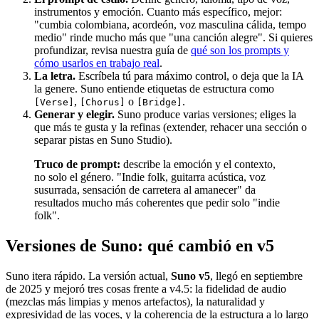
instrumentos y emoción. Cuanto más específico, mejor:
"cumbia colombiana, acordeón, voz masculina cálida, tempo
medio" rinde mucho más que "una canción alegre". Si quieres
profundizar, revisa nuestra guía de
qué son los prompts y
cómo usarlos en trabajo real
.
La letra.
Escríbela tú para máximo control, o deja que la IA
la genere. Suno entiende etiquetas de estructura como
,
o
.
[Verse]
[Chorus]
[Bridge]
Generar y elegir.
Suno produce varias versiones; eliges la
que más te gusta y la refinas (extender, rehacer una sección o
separar pistas en Suno Studio).
Truco de prompt:
describe la emoción y el contexto,
no solo el género. "Indie folk, guitarra acústica, voz
susurrada, sensación de carretera al amanecer" da
resultados mucho más coherentes que pedir solo "indie
folk".
Versiones de Suno: qué cambió en v5
Suno itera rápido. La versión actual,
Suno v5
, llegó en septiembre
de 2025 y mejoró tres cosas frente a v4.5: la fidelidad de audio
(mezclas más limpias y menos artefactos), la naturalidad y
expresividad de las voces, y la coherencia de la estructura a lo largo