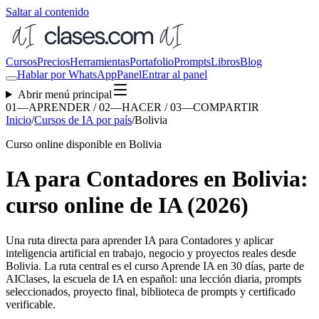
Saltar al contenido
Cursos
Precios
Herramientas
Portafolio
Prompts
Libros
Blog
Hablar por WhatsApp
Panel
Entrar al panel
Abrir menú principal
01—APRENDER / 02—HACER / 03—COMPARTIR
Inicio
/
Cursos de IA por país
/
Bolivia
Curso online disponible en Bolivia
IA para Contadores en Bolivia:
curso online de IA (2026)
Una ruta directa para aprender
IA para Contadores
y aplicar
inteligencia artificial en trabajo, negocio y proyectos reales desde
Bolivia
. La ruta central es el curso Aprende IA en 30 días, parte de
AIClases, la escuela de IA en español: una lección diaria, prompts
seleccionados, proyecto final, biblioteca de prompts y certificado
verificable.