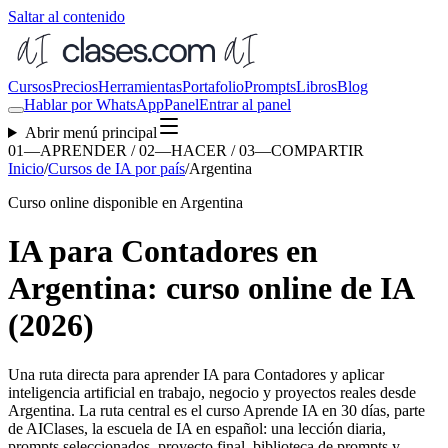
Saltar al contenido
Cursos
Precios
Herramientas
Portafolio
Prompts
Libros
Blog
Hablar por WhatsApp
Panel
Entrar al panel
Abrir menú principal
01—APRENDER / 02—HACER / 03—COMPARTIR
Inicio
/
Cursos de IA por país
/
Argentina
Curso online disponible en Argentina
IA para Contadores en
Argentina: curso online de IA
(2026)
Una ruta directa para aprender
IA para Contadores
y aplicar
inteligencia artificial en trabajo, negocio y proyectos reales desde
Argentina
. La ruta central es el curso Aprende IA en 30 días, parte
de AIClases, la escuela de IA en español: una lección diaria,
prompts seleccionados, proyecto final, biblioteca de prompts y