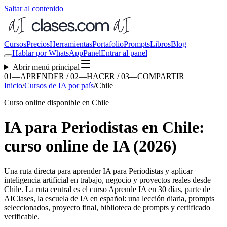
Saltar al contenido
Cursos
Precios
Herramientas
Portafolio
Prompts
Libros
Blog
Hablar por WhatsApp
Panel
Entrar al panel
Abrir menú principal
01—APRENDER / 02—HACER / 03—COMPARTIR
Inicio
/
Cursos de IA por país
/
Chile
Curso online disponible en Chile
IA para Periodistas en Chile:
curso online de IA (2026)
Una ruta directa para aprender
IA para Periodistas
y aplicar
inteligencia artificial en trabajo, negocio y proyectos reales desde
Chile
. La ruta central es el curso Aprende IA en 30 días, parte de
AIClases, la escuela de IA en español: una lección diaria, prompts
seleccionados, proyecto final, biblioteca de prompts y certificado
verificable.