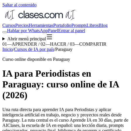
Saltar al contenido
Cursos
Precios
Herramientas
Portafolio
Prompts
Libros
Blog
Hablar por WhatsApp
Panel
Entrar al panel
Abrir menú principal
01—APRENDER / 02—HACER / 03—COMPARTIR
Inicio
/
Cursos de IA por país
/
Paraguay
Curso online disponible en Paraguay
IA para Periodistas en
Paraguay: curso online de IA
(2026)
Una ruta directa para aprender
IA para Periodistas
y aplicar
inteligencia artificial en trabajo, negocio y proyectos reales desde
Paraguay
. La ruta central es el curso Aprende IA en 30 días, parte de
AIClases, la escuela de IA en español: una lección diaria, prompts
seleccionados, proyecto final, biblioteca de prompts y certificado