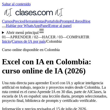
Saltar al contenido
Cursos
Precios
Herramientas
Portafolio
Prompts
Libros
Blog
Hablar por WhatsApp
Panel
Entrar al panel
Abrir menú principal
01—APRENDER / 02—HACER / 03—COMPARTIR
Inicio
/
Cursos de IA por país
/
Colombia
Curso online disponible en Colombia
Excel con IA en Colombia:
curso online de IA (2026)
Una ruta directa para aprender
Excel con IA
y aplicar inteligencia
artificial en trabajo, negocio y proyectos reales desde
Colombia
. La
ruta central es el curso Aprende IA en 30 días, parte de AIClases, la
escuela de IA en español: una lección diaria, prompts seleccionados,
proyecto final, biblioteca de prompts y certificado verificable.
Información y precios revisados el
15 de julio de 2026
.