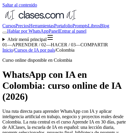
Saltar al contenido
Cursos
Precios
Herramientas
Portafolio
Prompts
Libros
Blog
Hablar por WhatsApp
Panel
Entrar al panel
Abrir menú principal
01—APRENDER / 02—HACER / 03—COMPARTIR
Inicio
/
Cursos de IA por país
/
Colombia
Curso online disponible en Colombia
WhatsApp con IA en
Colombia: curso online de IA
(2026)
Una ruta directa para aprender
WhatsApp con IA
y aplicar
inteligencia artificial en trabajo, negocio y proyectos reales desde
Colombia
. La ruta central es el curso Aprende IA en 30 días, parte
de AIClases, la escuela de IA en español: una lección diaria,
prompts seleccionados, proyecto final, biblioteca de prompts y