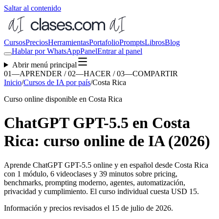
Saltar al contenido
Cursos
Precios
Herramientas
Portafolio
Prompts
Libros
Blog
Hablar por WhatsApp
Panel
Entrar al panel
Abrir menú principal
01—APRENDER / 02—HACER / 03—COMPARTIR
Inicio
/
Cursos de IA por país
/
Costa Rica
Curso online disponible en Costa Rica
ChatGPT GPT-5.5 en Costa
Rica: curso online de IA (2026)
Aprende ChatGPT GPT-5.5 online y en español desde
Costa Rica
con 1 módulo, 6 videoclases y 39 minutos sobre pricing,
benchmarks, prompting moderno, agentes, automatización,
privacidad y cumplimiento. El curso individual cuesta USD 15.
Información y precios revisados el
15 de julio de 2026
.