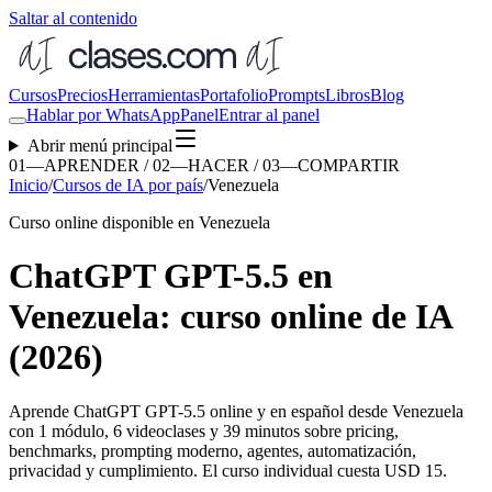
Saltar al contenido
Cursos
Precios
Herramientas
Portafolio
Prompts
Libros
Blog
Hablar por WhatsApp
Panel
Entrar al panel
Abrir menú principal
01—APRENDER / 02—HACER / 03—COMPARTIR
Inicio
/
Cursos de IA por país
/
Venezuela
Curso online disponible en Venezuela
ChatGPT GPT-5.5 en
Venezuela: curso online de IA
(2026)
Aprende ChatGPT GPT-5.5 online y en español desde
Venezuela
con 1 módulo, 6 videoclases y 39 minutos sobre pricing,
benchmarks, prompting moderno, agentes, automatización,
privacidad y cumplimiento. El curso individual cuesta USD 15.