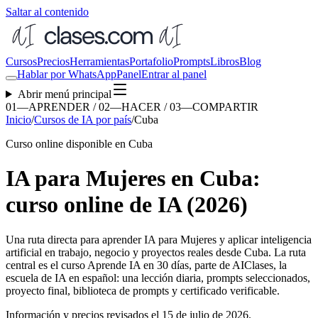
Saltar al contenido
Cursos
Precios
Herramientas
Portafolio
Prompts
Libros
Blog
Hablar por WhatsApp
Panel
Entrar al panel
Abrir menú principal
01—APRENDER / 02—HACER / 03—COMPARTIR
Inicio
/
Cursos de IA por país
/
Cuba
Curso online disponible en Cuba
IA para Mujeres en Cuba:
curso online de IA (2026)
Una ruta directa para aprender
IA para Mujeres
y aplicar inteligencia
artificial en trabajo, negocio y proyectos reales desde
Cuba
. La ruta
central es el curso Aprende IA en 30 días, parte de AIClases, la
escuela de IA en español: una lección diaria, prompts seleccionados,
proyecto final, biblioteca de prompts y certificado verificable.
Información y precios revisados el
15 de julio de 2026
.