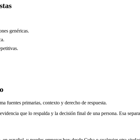
stas
nes genéricas.
ca.
petitivas.
do
a fuentes primarias, contexto y derecho de respuesta.
evidencia que lo respalda y la decisión final de una persona. Esa separa
, en español, y puedes empezar hoy desde
Cuba
o cualquier otra ciuda