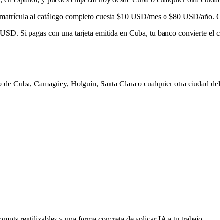
matrícula al catálogo completo cuesta
$10
USD/mes o
$80
USD/año. Con
 USD. Si pagas con una tarjeta emitida en
Cuba
, tu banco convierte el 
o de Cuba, Camagüey, Holguín, Santa Clara
o cualquier otra ciudad del
rompts reutilizables y una forma concreta de aplicar IA a tu trabajo.