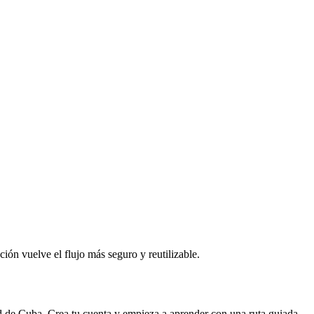
ción vuelve el flujo más seguro y reutilizable.
d de
Cuba
. Crea tu cuenta y empieza a aprender con una ruta guiada.