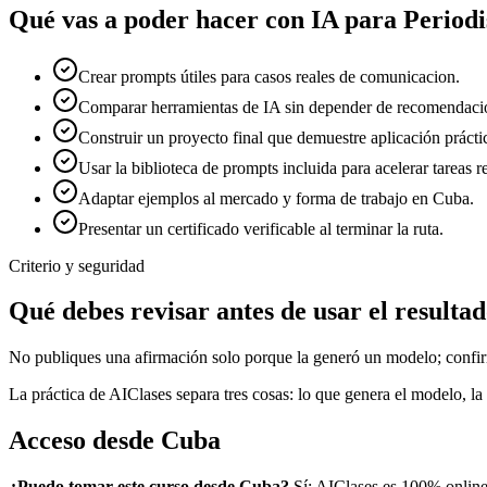
Qué vas a poder hacer con
IA para Periodi
Crear prompts útiles para casos reales de comunicacion.
Comparar herramientas de IA sin depender de recomendacio
Construir un proyecto final que demuestre aplicación prácti
Usar la biblioteca de prompts incluida para acelerar tareas re
Adaptar ejemplos al mercado y forma de trabajo en Cuba.
Presentar un certificado verificable al terminar la ruta.
Criterio y seguridad
Qué debes revisar antes de usar el resulta
No publiques una afirmación solo porque la generó un modelo; confirm
La práctica de AIClases separa tres cosas: lo que genera el modelo, la 
Acceso desde
Cuba
¿Puedo tomar este curso desde
Cuba
?
Sí: AIClases es 100% online