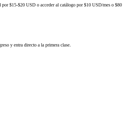
l por
$15-$20
USD o acceder al catálogo por
$10
USD/mes o
$80
reso y entra directo a la primera clase.