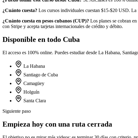
¿Cuánto cuesta?
Los cursos individuales cuestan $15-$20 USD.
La 
¿Cuánto cuesta en
pesos cubanos
(
CUP
)?
Los planes se cobran en
con Stripe y acepta tarjetas internacionales de crédito y débito.
Disponible en todo
Cuba
El acceso es 100% online. Puedes estudiar desde
La Habana, Santiag
La Habana
Santiago de Cuba
Camagüey
Holguín
Santa Clara
Siguiente paso
Empieza hoy con una ruta cerrada
El objetivo no es mirar más videos: es terminar 30 días con criterio, p