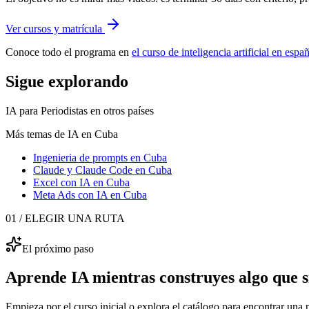
Ver cursos y matrícula
Conoce todo el programa en
el curso de inteligencia artificial en esp
Sigue explorando
IA para Periodistas
en otros países
Más temas de IA
en Cuba
Ingenieria de prompts
en Cuba
Claude y Claude Code
en Cuba
Excel con IA
en Cuba
Meta Ads con IA
en Cuba
01 / ELEGIR UNA RUTA
El próximo paso
Aprende IA mientras construyes algo que sí
Empieza por el curso inicial o explora el catálogo para encontrar una p