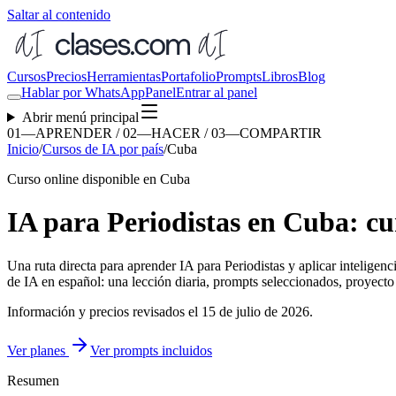
Saltar al contenido
Cursos
Precios
Herramientas
Portafolio
Prompts
Libros
Blog
Hablar por WhatsApp
Panel
Entrar al panel
Abrir menú principal
01—APRENDER / 02—HACER / 03—COMPARTIR
Inicio
/
Cursos de IA por país
/
Cuba
Curso online disponible en Cuba
IA para Periodistas en Cuba: cu
Una ruta directa para aprender
IA para Periodistas
y aplicar inteligenc
de IA en español: una lección diaria, prompts seleccionados, proyecto f
Información y precios revisados el
15 de julio de 2026
.
Ver planes
Ver prompts incluidos
Resumen