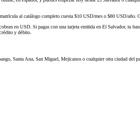
matrícula al catálogo completo cuesta
$10
USD/mes o
$80
USD/año. Con
 cobran en USD. Si pagas con una tarjeta emitida en
El Salvador
, tu ba
crédito y débito.
pango, Santa Ana, San Miguel, Mejicanos
o cualquier otra ciudad del pa