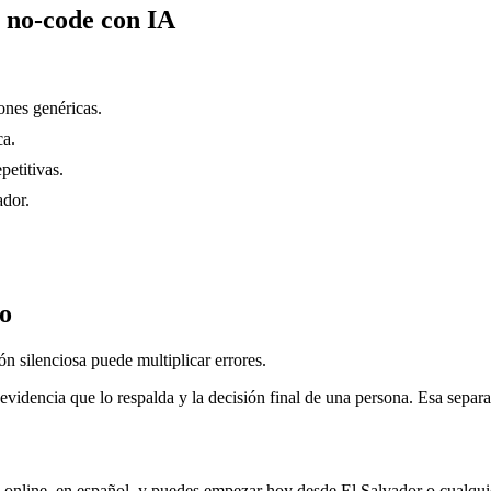
 no-code con IA
nes genéricas.
ca.
petitivas.
ador.
do
ón silenciosa puede multiplicar errores.
evidencia que lo respalda y la decisión final de una persona. Esa separa
 online, en español, y puedes empezar hoy desde
El Salvador
o cualqui