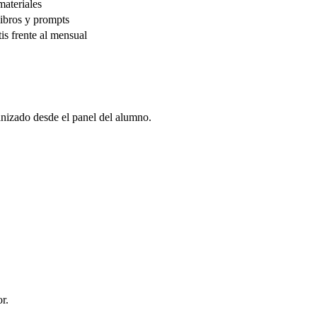
materiales
libros y prompts
is frente al mensual
anizado desde el panel del alumno.
r.