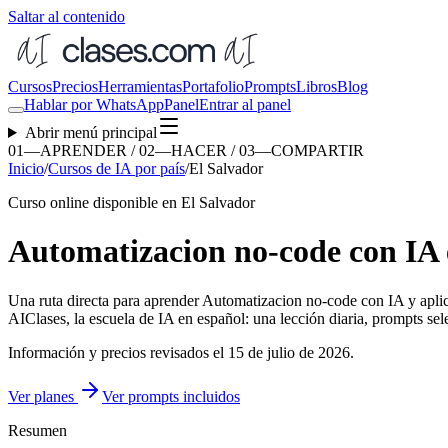
Saltar al contenido
Cursos
Precios
Herramientas
Portafolio
Prompts
Libros
Blog
Hablar por WhatsApp
Panel
Entrar al panel
Abrir menú principal
01—APRENDER / 02—HACER / 03—COMPARTIR
Inicio
/
Cursos de IA por país
/
El Salvador
Curso online disponible en El Salvador
Automatizacion no-code con IA e
Una ruta directa para aprender
Automatizacion no-code con IA
y aplic
AIClases, la escuela de IA en español: una lección diaria, prompts sele
Información y precios revisados el
15 de julio de 2026
.
Ver planes
Ver prompts incluidos
Resumen