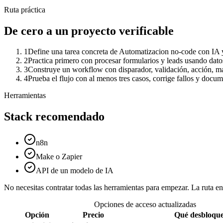
Ruta práctica
De cero a un proyecto verificable
1
Define una tarea concreta de Automatizacion no-code con IA y
2
Practica primero con procesar formularios y leads usando dato
3
Construye un workflow con disparador, validación, acción, mane
4
Prueba el flujo con al menos tres casos, corrige fallos y docu
Herramientas
Stack recomendado
n8n
Make o Zapier
API de un modelo de IA
No necesitas contratar todas las herramientas para empezar. La ruta 
Opciones de acceso actualizadas
Opción
Precio
Qué desbloqu