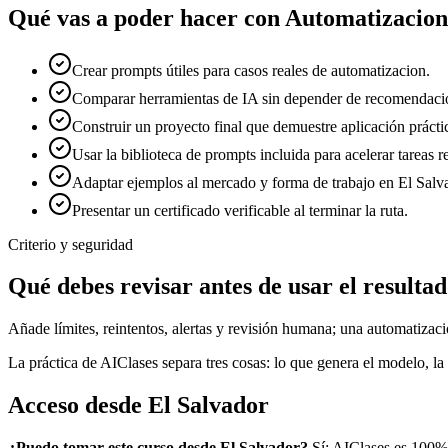
Qué vas a poder hacer con
Automatizacion
Crear prompts útiles para casos reales de automatizacion.
Comparar herramientas de IA sin depender de recomendacio
Construir un proyecto final que demuestre aplicación prácti
Usar la biblioteca de prompts incluida para acelerar tareas re
Adaptar ejemplos al mercado y forma de trabajo en El Salv
Presentar un certificado verificable al terminar la ruta.
Criterio y seguridad
Qué debes revisar antes de usar el resulta
Añade límites, reintentos, alertas y revisión humana; una automatizaci
La práctica de AIClases separa tres cosas: lo que genera el modelo, la 
Acceso desde
El Salvador
¿Puedo tomar este curso desde
El Salvador
?
Sí: AIClases es 100%