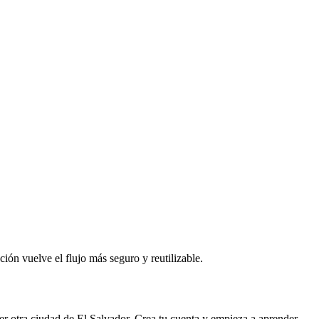
ción vuelve el flujo más seguro y reutilizable.
er otra ciudad de
El Salvador
. Crea tu cuenta y empieza a aprender