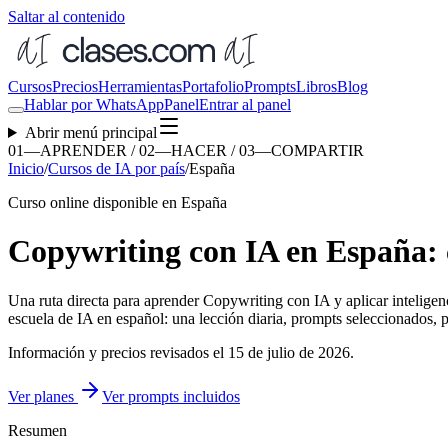
Saltar al contenido
Cursos
Precios
Herramientas
Portafolio
Prompts
Libros
Blog
Hablar por WhatsApp
Panel
Entrar al panel
Abrir menú principal
01—APRENDER / 02—HACER / 03—COMPARTIR
Inicio
/
Cursos de IA por país
/
España
Curso online disponible en España
Copywriting con IA en España: c
Una ruta directa para aprender
Copywriting con IA
y aplicar inteligen
escuela de IA en español: una lección diaria, prompts seleccionados, pr
Información y precios revisados el
15 de julio de 2026
.
Ver planes
Ver prompts incluidos
Resumen