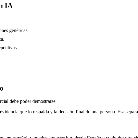
n IA
nes genéricas.
ca.
petitivas.
do
rcial debe poder demostrarse.
evidencia que lo respalda y la decisión final de una persona. Esa separa
ne, en español, y puedes empezar hoy desde
España
o cualquier otra c