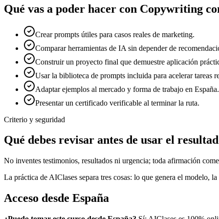
Qué vas a poder hacer con
Copywriting co
Crear prompts útiles para casos reales de marketing.
Comparar herramientas de IA sin depender de recomendacio
Construir un proyecto final que demuestre aplicación prácti
Usar la biblioteca de prompts incluida para acelerar tareas re
Adaptar ejemplos al mercado y forma de trabajo en España.
Presentar un certificado verificable al terminar la ruta.
Criterio y seguridad
Qué debes revisar antes de usar el resulta
No inventes testimonios, resultados ni urgencia; toda afirmación come
La práctica de AIClases separa tres cosas: lo que genera el modelo, la 
Acceso desde
España
¿Puedo tomar este curso desde
España
?
Sí: AIClases es 100% onli