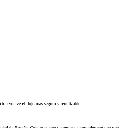
ción vuelve el flujo más seguro y reutilizable.
iudad de
España
. Crea tu cuenta y empieza a aprender con una ruta