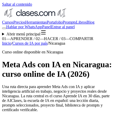
Saltar al contenido
Cursos
Precios
Herramientas
Portafolio
Prompts
Libros
Blog
Hablar por WhatsApp
Panel
Entrar al panel
Abrir menú principal
01—APRENDER / 02—HACER / 03—COMPARTIR
Inicio
/
Cursos de IA por país
/
Nicaragua
Curso online disponible en Nicaragua
Meta Ads con IA en Nicaragua:
curso online de IA (2026)
Una ruta directa para aprender
Meta Ads con IA
y aplicar
inteligencia artificial en trabajo, negocio y proyectos reales desde
Nicaragua
. La ruta central es el curso Aprende IA en 30 días, parte
de AIClases, la escuela de IA en español: una lección diaria,
prompts seleccionados, proyecto final, biblioteca de prompts y
certificado verificable.