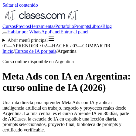
Saltar al contenido
Cursos
Precios
Herramientas
Portafolio
Prompts
Libros
Blog
Hablar por WhatsApp
Panel
Entrar al panel
Abrir menú principal
01—APRENDER / 02—HACER / 03—COMPARTIR
Inicio
/
Cursos de IA por país
/
Argentina
Curso online disponible en Argentina
Meta Ads con IA en Argentina:
curso online de IA (2026)
Una ruta directa para aprender
Meta Ads con IA
y aplicar
inteligencia artificial en trabajo, negocio y proyectos reales desde
Argentina
. La ruta central es el curso Aprende IA en 30 días, parte
de AIClases, la escuela de IA en español: una lección diaria,
prompts seleccionados, proyecto final, biblioteca de prompts y
certificado verificable.