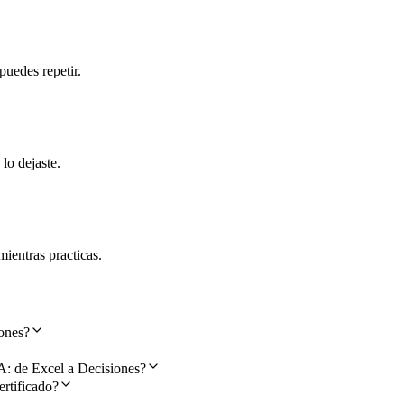
puedes repetir.
lo dejaste.
ientras practicas.
ones?
A: de Excel a Decisiones?
ertificado?