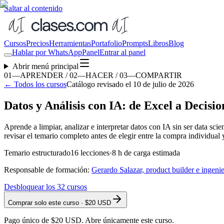
Saltar al contenido
Cursos
Precios
Herramientas
Portafolio
Prompts
Libros
Blog
Hablar por WhatsApp
Panel
Entrar al panel
Abrir menú principal
01—APRENDER / 02—HACER / 03—COMPARTIR
←
Todos los cursos
Catálogo revisado el 10 de julio de 2026
Datos y Análisis con IA: de Excel a Decisio
Aprende a limpiar, analizar e interpretar datos con IA sin ser data s
revisar el temario completo antes de elegir entre la compra individual y
Temario estructurado
16
lecciones
·
8
h de carga estimada
Responsable de formación:
Gerardo Salazar, product builder e ingeni
Desbloquear los
32
cursos
Comprar solo este curso · $20 USD
Pago único de $20 USD. Abre únicamente este curso.