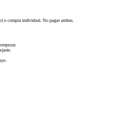
o) o compra individual. No pagas ambas.
 empezar.
ejaste.
uye.