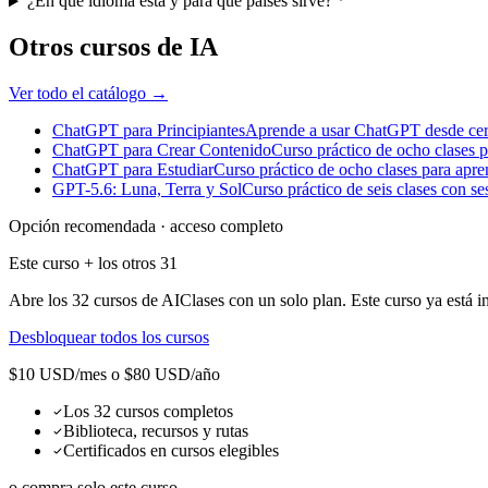
¿En qué idioma está y para qué países sirve?
Otros cursos de IA
Ver todo el catálogo →
ChatGPT para Principiantes
Aprende a usar ChatGPT desde cero 
ChatGPT para Crear Contenido
Curso práctico de ocho clases p
ChatGPT para Estudiar
Curso práctico de ocho clases para apren
GPT-5.6: Luna, Terra y Sol
Curso práctico de seis clases con se
Opción recomendada · acceso completo
Este curso + los otros
31
Abre los
32
cursos de AIClases con un solo plan. Este curso ya está i
Desbloquear todos los cursos
$10 USD/mes o $80 USD/año
Los 32 cursos completos
Biblioteca, recursos y rutas
Certificados en cursos elegibles
o compra solo este curso