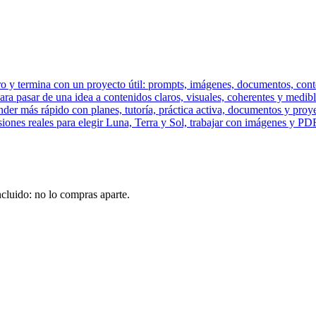
y termina con un proyecto útil: prompts, imágenes, documentos, conten
ara pasar de una idea a contenidos claros, visuales, coherentes y medibl
der más rápido con planes, tutoría, práctica activa, documentos y proye
siones reales para elegir Luna, Terra y Sol, trabajar con imágenes y PD
ncluido: no lo compras aparte.