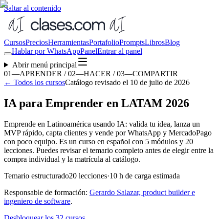
Saltar al contenido
Cursos
Precios
Herramientas
Portafolio
Prompts
Libros
Blog
Hablar por WhatsApp
Panel
Entrar al panel
Abrir menú principal
01—APRENDER / 02—HACER / 03—COMPARTIR
←
Todos los cursos
Catálogo revisado el 10 de julio de 2026
IA para Emprender en LATAM 2026
Emprende en Latinoamérica usando IA: valida tu idea, lanza un
MVP rápido, capta clientes y vende por WhatsApp y MercadoPago
con poco equipo. Es un curso en español con 5 módulos y 20
lecciones. Puedes revisar el temario completo antes de elegir entre la
compra individual y la matrícula al catálogo.
Temario estructurado
20
lecciones
·
10
h de carga estimada
Responsable de formación:
Gerardo Salazar, product builder e
ingeniero de software
.
Desbloquear los
32
cursos