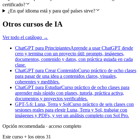
certificado?
¿En qué idioma está y para qué países sirve?
Otros cursos de IA
Ver todo el catálogo →
ChatGPT para Principiantes
Aprende a usar ChatGPT desde
cero y termina con un proyecto útil: prompts, imágenes,
documentos, contenido y datos, con práctica guiada en cada
clase.
ChatGPT para Crear Contenido
Curso práctico de ocho clases
para pasar de una idea a contenidos claros, visuales,
coherentes y medibles.
ChatGPT para Estudiar
Curso práctico de ocho clases para
aprender más rápido con planes, tutoría, práctica activa,
documentos y proyectos verificables.
GPT-5.6: Luna, Terra y Sol
Curso práctico de seis clases con
sesiones reales para elegir Luna, Terra y Sol, trabajar con
imágenes y PDFs, y ver un análisis completo con Sol Pro.
Opción recomendada · acceso completo
Este curso + los otros
31