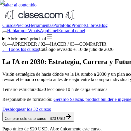
Saltar al contenido
Cursos
Precios
Herramientas
Portafolio
Prompts
Libros
Blog
Hablar por WhatsApp
Panel
Entrar al panel
Abrir menú principal
01—APRENDER / 02—HACER / 03—COMPARTIR
←
Todos los cursos
Catálogo revisado el 10 de julio de 2026
La IA en 2030: Estrategia, Carrera y Futu
Visión estratégica de hacia dónde va la IA rumbo a 2030 y un plan ac
revisar el temario completo antes de elegir entre la compra individual y
Temario estructurado
20
lecciones
·
10
h de carga estimada
Responsable de formación:
Gerardo Salazar, product builder e ingeni
Desbloquear los
32
cursos
Comprar solo este curso · $20 USD
Pago único de $20 USD. Abre únicamente este curso.