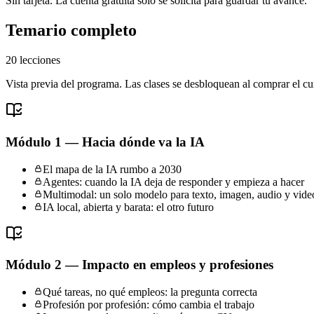
Sin tarjeta. La cuenta gratuita solo se solicita para guardar tu avance.
Temario completo
20
lecciones
Vista previa del programa. Las clases se desbloquean al comprar el cu
Módulo 1 — Hacia dónde va la IA
El mapa de la IA rumbo a 2030
Agentes: cuando la IA deja de responder y empieza a hacer
Multimodal: un solo modelo para texto, imagen, audio y vide
IA local, abierta y barata: el otro futuro
Módulo 2 — Impacto en empleos y profesiones
Qué tareas, no qué empleos: la pregunta correcta
Profesión por profesión: cómo cambia el trabajo