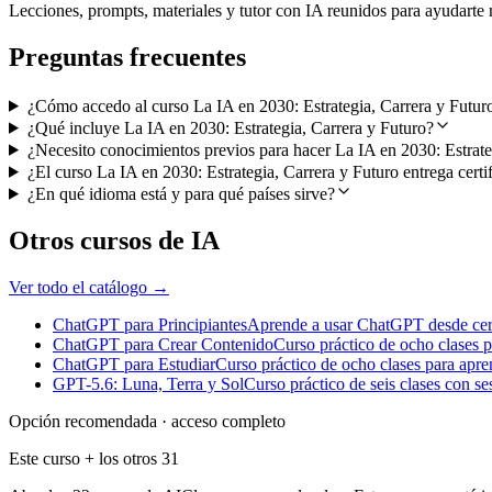
Lecciones, prompts, materiales y tutor con IA reunidos para ayudarte m
Preguntas frecuentes
¿Cómo accedo al curso La IA en 2030: Estrategia, Carrera y Futur
¿Qué incluye La IA en 2030: Estrategia, Carrera y Futuro?
¿Necesito conocimientos previos para hacer La IA en 2030: Estrate
¿El curso La IA en 2030: Estrategia, Carrera y Futuro entrega certi
¿En qué idioma está y para qué países sirve?
Otros cursos de IA
Ver todo el catálogo →
ChatGPT para Principiantes
Aprende a usar ChatGPT desde cero 
ChatGPT para Crear Contenido
Curso práctico de ocho clases p
ChatGPT para Estudiar
Curso práctico de ocho clases para apren
GPT-5.6: Luna, Terra y Sol
Curso práctico de seis clases con se
Opción recomendada · acceso completo
Este curso + los otros
31