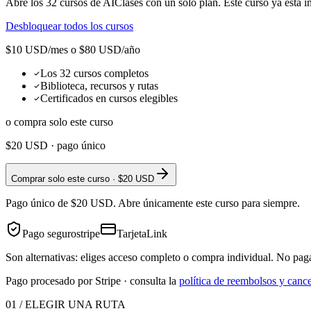
Abre los
32
cursos de AIClases con un solo plan. Este curso ya está i
Desbloquear todos los cursos
$10 USD/mes o $80 USD/año
Los 32 cursos completos
Biblioteca, recursos y rutas
Certificados en cursos elegibles
o compra solo este curso
$20
USD · pago único
Comprar solo este curso · $20 USD
Pago único de $20 USD. Abre únicamente este curso para siempre.
Pago seguro
stripe
Tarjeta
Link
Son alternativas: eliges acceso completo o compra individual. No pag
Pago procesado por Stripe · consulta la
política de reembolsos y canc
01 / ELEGIR UNA RUTA