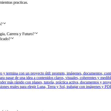
ientras practicas.
o?
gia, Carrera y Futuro?
ficado?
y termina con un proyecto útil: prompts, imágenes, documentos, conten
ara pasar de una idea a contenidos claros, visuales, coherentes y medibl
der más rápido con planes, tutoría, práctica activa, documentos y proye
siones reales para elegir Luna, Terra y Sol, trabajar con imágenes y PD