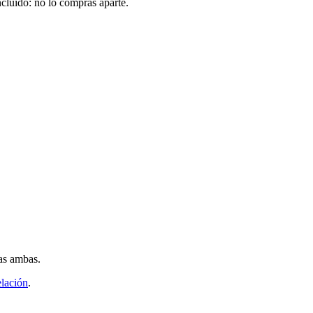
ncluido: no lo compras aparte.
as ambas.
elación
.