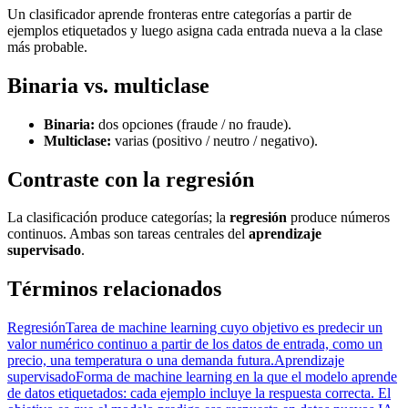
Un clasificador aprende fronteras entre categorías a partir de
ejemplos etiquetados y luego asigna cada entrada nueva a la clase
más probable.
Binaria vs. multiclase
Binaria:
dos opciones (fraude / no fraude).
Multiclase:
varias (positivo / neutro / negativo).
Contraste con la regresión
La clasificación produce categorías; la
regresión
produce números
continuos. Ambas son tareas centrales del
aprendizaje
supervisado
.
Términos relacionados
Regresión
Tarea de machine learning cuyo objetivo es predecir un
valor numérico continuo a partir de los datos de entrada, como un
precio, una temperatura o una demanda futura.
Aprendizaje
supervisado
Forma de machine learning en la que el modelo aprende
de datos etiquetados: cada ejemplo incluye la respuesta correcta. El