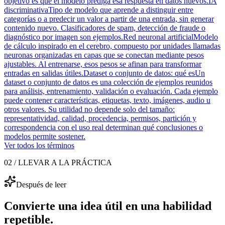
objetivo es que el modelo prediga esa respuesta en datos nuevos.
IA
discriminativa
Tipo de modelo que aprende a distinguir entre
categorías o a predecir un valor a partir de una entrada, sin generar
contenido nuevo. Clasificadores de spam, detección de fraude o
diagnóstico por imagen son ejemplos.
Red neuronal artificial
Modelo
de cálculo inspirado en el cerebro, compuesto por unidades llamadas
neuronas organizadas en capas que se conectan mediante pesos
ajustables. Al entrenarse, esos pesos se afinan para transformar
entradas en salidas útiles.
Dataset o conjunto de datos: qué es
Un
dataset o conjunto de datos es una colección de ejemplos reunidos
para análisis, entrenamiento, validación o evaluación. Cada ejemplo
puede contener características, etiquetas, texto, imágenes, audio u
otros valores. Su utilidad no depende solo del tamaño:
representatividad, calidad, procedencia, permisos, partición y
correspondencia con el uso real determinan qué conclusiones o
modelos permite sostener.
Ver todos los términos
02 / LLEVAR A LA PRÁCTICA
Después de leer
Convierte una idea útil en una habilidad
repetible.