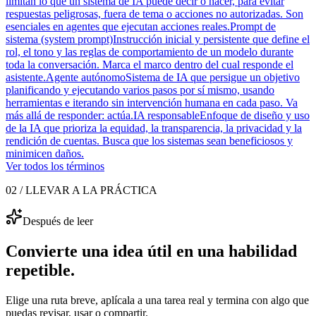
limitan lo que un sistema de IA puede decir o hacer, para evitar
respuestas peligrosas, fuera de tema o acciones no autorizadas. Son
esenciales en agentes que ejecutan acciones reales.
Prompt de
sistema (system prompt)
Instrucción inicial y persistente que define el
rol, el tono y las reglas de comportamiento de un modelo durante
toda la conversación. Marca el marco dentro del cual responde el
asistente.
Agente autónomo
Sistema de IA que persigue un objetivo
planificando y ejecutando varios pasos por sí mismo, usando
herramientas e iterando sin intervención humana en cada paso. Va
más allá de responder: actúa.
IA responsable
Enfoque de diseño y uso
de la IA que prioriza la equidad, la transparencia, la privacidad y la
rendición de cuentas. Busca que los sistemas sean beneficiosos y
minimicen daños.
Ver todos los términos
02 / LLEVAR A LA PRÁCTICA
Después de leer
Convierte una idea útil en una habilidad
repetible.
Elige una ruta breve, aplícala a una tarea real y termina con algo que
puedas revisar, usar o compartir.