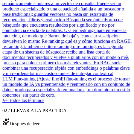
semánticamente similares a un vector de consulta. Puede ser un
producto especializado o una capacidad añadida a un buscador o
base tradicional; guardar vectores no basta sin estrategia de
recuperación, filtros y evaluación.
Búsqueda semántica
Forma de
búsqueda que encuentra resultados por significado y no por
coincidencia exacta de palabras. Usa embeddings para entender la
intención, de modo que 'darme de baja' y 'cancelar suscripción'
devuelven lo mismo.
Re-ranking: qué es y cómo funciona en RAG
El
re-ranking, también escrito reranking o re ranking, es la segunda
etapa de un sistema de búsqueda: recibe una lista corta de
documentos recuperados y vuelve a puntuarlos con un modelo más
preciso para colocar primero los más relevantes. En RAG suele
combinar una recuperación rápida con embeddings o palabras clave
y un reordenador más costoso antes de entregar contexto al
LLM.
Fine-tuning (Ajuste fino)
El fine-tuning es el proceso de tomar
un modelo de IA ya preentrenado y reentrenarlo con un conjunto de
datos propio para especializarlo en una tarea, un dominio o un estilo
concretos, sin partir de cero.
Ver todos los términos
02 / LLEVAR A LA PRÁCTICA
Después de leer