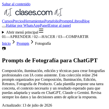
Saltar al contenido
Cursos
Precios
Herramientas
Portafolio
Prompts
Libros
Blog
Hablar por WhatsApp
Panel
Entrar al panel
Abrir menú principal
01—APRENDER / 02—HACER / 03—COMPARTIR
Inicio
Prompts
Fotografía
📷
Prompts de
Fotografía
para ChatGPT
Composición, iluminación, edición y técnicas para crear fotografías
profesionales con IA como asistente.
Esta colección reúne
294
prompts organizados por
Composición, Iluminación, Edición,
Retratos, Fotografía de Producto
. Cada plantilla propone una tarea
concreta, el contexto necesario y un resultado esperado para que
puedas adaptarla y usarla en ChatGPT, Claude o Gemini. Revisa
siempre los datos y las decisiones antes de aplicar la respuesta.
Actualizado:
13 de julio de 2026