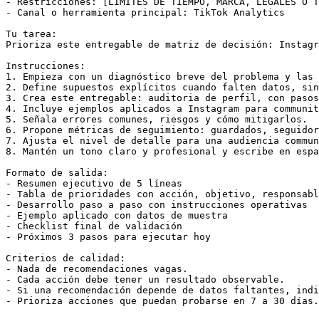
- Restricciones: [LÍMITES DE TIEMPO, MARCA, LEGALES O T
- Canal o herramienta principal: TikTok Analytics

Tu tarea:

Prioriza este entregable de matriz de decisión: Instagr
Instrucciones:

1. Empieza con un diagnóstico breve del problema y las 
2. Define supuestos explícitos cuando falten datos, sin
3. Crea este entregable: auditoria de perfil, con pasos
4. Incluye ejemplos aplicados a Instagram para communit
5. Señala errores comunes, riesgos y cómo mitigarlos.

6. Propone métricas de seguimiento: guardados, seguidor
7. Ajusta el nivel de detalle para una audiencia commun
8. Mantén un tono claro y profesional y escribe en espa
Formato de salida:

- Resumen ejecutivo de 5 líneas

- Tabla de prioridades con acción, objetivo, responsabl
- Desarrollo paso a paso con instrucciones operativas

- Ejemplo aplicado con datos de muestra

- Checklist final de validación

- Próximos 3 pasos para ejecutar hoy

Criterios de calidad:

- Nada de recomendaciones vagas.

- Cada acción debe tener un resultado observable.

- Si una recomendación depende de datos faltantes, indi
- Prioriza acciones que puedan probarse en 7 a 30 días.