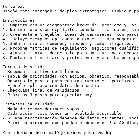
Tu tarea:

Diseña este entregable de plan estratégico: LinkedIn pa
Instrucciones:

1. Empieza con un diagnóstico breve del problema y las 
2. Define supuestos explícitos cuando falten datos, sin
3. Crea este entregable: ideas de carruseles, con pasos
4. Incluye ejemplos aplicados a LinkedIn para negocios 
5. Señala errores comunes, riesgos y cómo mitigarlos.

6. Propone métricas de seguimiento: seguidores cualific
7. Ajusta el nivel de detalle para una audiencia negoci
8. Mantén un tono claro y profesional y escribe en espa
Formato de salida:

- Resumen ejecutivo de 5 líneas

- Tabla de prioridades con acción, objetivo, responsabl
- Desarrollo paso a paso con instrucciones operativas

- Ejemplo aplicado con datos de muestra

- Checklist final de validación

- Próximos 3 pasos para ejecutar hoy

Criterios de calidad:

- Nada de recomendaciones vagas.

- Cada acción debe tener un resultado observable.

- Si una recomendación depende de datos faltantes, indi
- Prioriza acciones que puedan probarse en 7 a 30 días.
Abrir directamente en una IA (el texto va pre-rellenado):