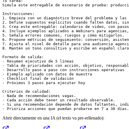
Tu tarea:

Simula este entregable de escenario de prueba: producci
Instrucciones:

1. Empieza con un diagnóstico breve del problema y las 
2. Define supuestos explícitos cuando falten datos, sin
3. Crea este entregable: calendario de video, con pasos
4. Incluye ejemplos aplicados a Webinars para agencias,
5. Señala errores comunes, riesgos y cómo mitigarlos.

6. Propone métricas de seguimiento: conversión, asisten
7. Ajusta el nivel de detalle para una audiencia agenci
8. Mantén un tono consultivo y escribe en español claro
Formato de salida:

- Resumen ejecutivo de 5 líneas

- Tabla de prioridades con acción, objetivo, responsabl
- Desarrollo paso a paso con instrucciones operativas

- Ejemplo aplicado con datos de muestra

- Checklist final de validación

- Próximos 3 pasos para ejecutar hoy

Criterios de calidad:

- Nada de recomendaciones vagas.

- Cada acción debe tener un resultado observable.

- Si una recomendación depende de datos faltantes, indi
- Prioriza acciones que puedan probarse en 7 a 30 días.
Abrir directamente en una IA (el texto va pre-rellenado):