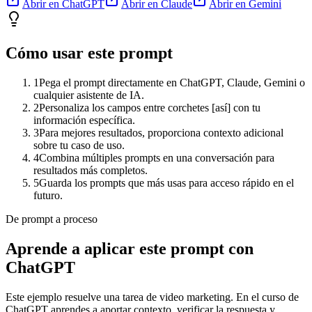
Abrir en ChatGPT
Abrir en Claude
Abrir en Gemini
Cómo usar este prompt
1
Pega el prompt directamente en ChatGPT, Claude, Gemini o
cualquier asistente de IA.
2
Personaliza los campos entre corchetes [así] con tu
información específica.
3
Para mejores resultados, proporciona contexto adicional
sobre tu caso de uso.
4
Combina múltiples prompts en una conversación para
resultados más completos.
5
Guarda los prompts que más usas para acceso rápido en el
futuro.
De prompt a proceso
Aprende a aplicar este prompt con
ChatGPT
Este ejemplo resuelve una tarea de
video marketing
. En el curso de
ChatGPT aprendes a aportar contexto, verificar la respuesta y