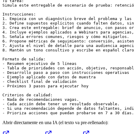
Tu tarea:

Simula este entregable de escenario de prueba: retenció
Instrucciones:

1. Empieza con un diagnóstico breve del problema y las 
2. Define supuestos explícitos cuando falten datos, sin
3. Crea este entregable: brief de anuncio, con pasos or
4. Incluye ejemplos aplicados a Webinars para agencias,
5. Señala errores comunes, riesgos y cómo mitigarlos.

6. Propone métricas de seguimiento: conversión, asisten
7. Ajusta el nivel de detalle para una audiencia agenci
8. Mantén un tono consultivo y escribe en español claro
Formato de salida:

- Resumen ejecutivo de 5 líneas

- Tabla de prioridades con acción, objetivo, responsabl
- Desarrollo paso a paso con instrucciones operativas

- Ejemplo aplicado con datos de muestra

- Checklist final de validación

- Próximos 3 pasos para ejecutar hoy

Criterios de calidad:

- Nada de recomendaciones vagas.

- Cada acción debe tener un resultado observable.

- Si una recomendación depende de datos faltantes, indi
- Prioriza acciones que puedan probarse en 7 a 30 días.
Abrir directamente en una IA (el texto va pre-rellenado):