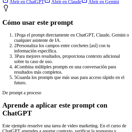
Abrir en ChatGPT
Abrir en Claude
Abrir en Gemini
Cómo usar este prompt
1
Pega el prompt directamente en ChatGPT, Claude, Gemini o
cualquier asistente de IA.
2
Personaliza los campos entre corchetes [así] con tu
información específica.
3
Para mejores resultados, proporciona contexto adicional
sobre tu caso de uso.
4
Combina múltiples prompts en una conversación para
resultados más completos.
5
Guarda los prompts que más usas para acceso rápido en el
futuro.
De prompt a proceso
Aprende a aplicar este prompt con
ChatGPT
Este ejemplo resuelve una tarea de
video marketing
. En el curso de
ChatGPT aprendes a aportar contexto, verificar la respuesta y