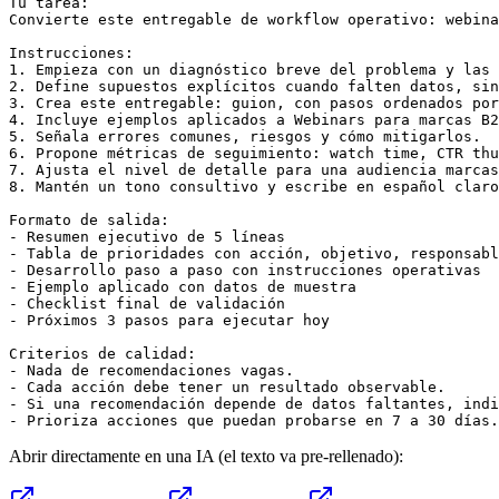
Tu tarea:

Convierte este entregable de workflow operativo: webina
Instrucciones:

1. Empieza con un diagnóstico breve del problema y las 
2. Define supuestos explícitos cuando falten datos, sin
3. Crea este entregable: guion, con pasos ordenados por
4. Incluye ejemplos aplicados a Webinars para marcas B2
5. Señala errores comunes, riesgos y cómo mitigarlos.

6. Propone métricas de seguimiento: watch time, CTR thu
7. Ajusta el nivel de detalle para una audiencia marcas
8. Mantén un tono consultivo y escribe en español claro
Formato de salida:

- Resumen ejecutivo de 5 líneas

- Tabla de prioridades con acción, objetivo, responsabl
- Desarrollo paso a paso con instrucciones operativas

- Ejemplo aplicado con datos de muestra

- Checklist final de validación

- Próximos 3 pasos para ejecutar hoy

Criterios de calidad:

- Nada de recomendaciones vagas.

- Cada acción debe tener un resultado observable.

- Si una recomendación depende de datos faltantes, indi
- Prioriza acciones que puedan probarse en 7 a 30 días.
Abrir directamente en una IA (el texto va pre-rellenado):