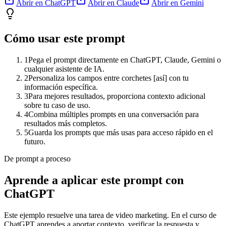
Abrir en ChatGPT
Abrir en Claude
Abrir en Gemini
Cómo usar este prompt
1
Pega el prompt directamente en ChatGPT, Claude, Gemini o
cualquier asistente de IA.
2
Personaliza los campos entre corchetes [así] con tu
información específica.
3
Para mejores resultados, proporciona contexto adicional
sobre tu caso de uso.
4
Combina múltiples prompts en una conversación para
resultados más completos.
5
Guarda los prompts que más usas para acceso rápido en el
futuro.
De prompt a proceso
Aprende a aplicar este prompt con
ChatGPT
Este ejemplo resuelve una tarea de
video marketing
. En el curso de
ChatGPT aprendes a aportar contexto, verificar la respuesta y