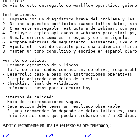
Tu tarea:

Convierte este entregable de workflow operativo: guione
Instrucciones:

1. Empieza con un diagnóstico breve del problema y las 
2. Define supuestos explícitos cuando falten datos, sin
3. Crea este entregable: estructura de webinar, con pas
4. Incluye ejemplos aplicados a Webinars para startups,
5. Señala errores comunes, riesgos y cómo mitigarlos.

6. Propone métricas de seguimiento: asistentes, CPV y r
7. Ajusta el nivel de detalle para una audiencia startu
8. Mantén un tono consultivo y escribe en español claro
Formato de salida:

- Resumen ejecutivo de 5 líneas

- Tabla de prioridades con acción, objetivo, responsabl
- Desarrollo paso a paso con instrucciones operativas

- Ejemplo aplicado con datos de muestra

- Checklist final de validación

- Próximos 3 pasos para ejecutar hoy

Criterios de calidad:

- Nada de recomendaciones vagas.

- Cada acción debe tener un resultado observable.

- Si una recomendación depende de datos faltantes, indi
- Prioriza acciones que puedan probarse en 7 a 30 días.
Abrir directamente en una IA (el texto va pre-rellenado):