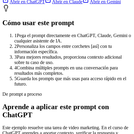
Abrir en ChatGPT
Abrir en Claude
Abrir en Gemini
Cómo usar este prompt
1
Pega el prompt directamente en ChatGPT, Claude, Gemini o
cualquier asistente de IA.
2
Personaliza los campos entre corchetes [así] con tu
información específica.
3
Para mejores resultados, proporciona contexto adicional
sobre tu caso de uso.
4
Combina múltiples prompts en una conversación para
resultados más completos.
5
Guarda los prompts que más usas para acceso rápido en el
futuro.
De prompt a proceso
Aprende a aplicar este prompt con
ChatGPT
Este ejemplo resuelve una tarea de
video marketing
. En el curso de
ChatGPT aprendes a aportar contexto, verificar la respuesta y