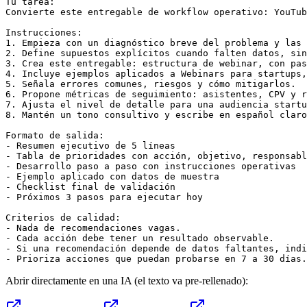
Tu tarea:

Convierte este entregable de workflow operativo: YouTub
Instrucciones:

1. Empieza con un diagnóstico breve del problema y las 
2. Define supuestos explícitos cuando falten datos, sin
3. Crea este entregable: estructura de webinar, con pas
4. Incluye ejemplos aplicados a Webinars para startups,
5. Señala errores comunes, riesgos y cómo mitigarlos.

6. Propone métricas de seguimiento: asistentes, CPV y r
7. Ajusta el nivel de detalle para una audiencia startu
8. Mantén un tono consultivo y escribe en español claro
Formato de salida:

- Resumen ejecutivo de 5 líneas

- Tabla de prioridades con acción, objetivo, responsabl
- Desarrollo paso a paso con instrucciones operativas

- Ejemplo aplicado con datos de muestra

- Checklist final de validación

- Próximos 3 pasos para ejecutar hoy

Criterios de calidad:

- Nada de recomendaciones vagas.

- Cada acción debe tener un resultado observable.

- Si una recomendación depende de datos faltantes, indi
- Prioriza acciones que puedan probarse en 7 a 30 días.
Abrir directamente en una IA (el texto va pre-rellenado):