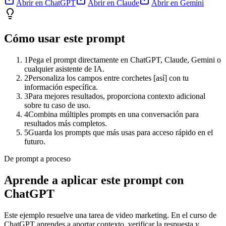
Abrir en ChatGPT
Abrir en Claude
Abrir en Gemini
Cómo usar este prompt
1
Pega el prompt directamente en ChatGPT, Claude, Gemini o
cualquier asistente de IA.
2
Personaliza los campos entre corchetes [así] con tu
información específica.
3
Para mejores resultados, proporciona contexto adicional
sobre tu caso de uso.
4
Combina múltiples prompts en una conversación para
resultados más completos.
5
Guarda los prompts que más usas para acceso rápido en el
futuro.
De prompt a proceso
Aprende a aplicar este prompt con
ChatGPT
Este ejemplo resuelve una tarea de
video marketing
. En el curso de
ChatGPT aprendes a aportar contexto, verificar la respuesta y