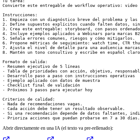
Tu tarea:

Convierte este entregable de workflow operativo: video 
Instrucciones:

1. Empieza con un diagnóstico breve del problema y las 
2. Define supuestos explícitos cuando falten datos, sin
3. Crea este entregable: storyboard, con pasos ordenado
4. Incluye ejemplos aplicados a Webinars para marcas B2
5. Señala errores comunes, riesgos y cómo mitigarlos.

6. Propone métricas de seguimiento: watch time, CTR thu
7. Ajusta el nivel de detalle para una audiencia marcas
8. Mantén un tono consultivo y escribe en español claro
Formato de salida:

- Resumen ejecutivo de 5 líneas

- Tabla de prioridades con acción, objetivo, responsabl
- Desarrollo paso a paso con instrucciones operativas

- Ejemplo aplicado con datos de muestra

- Checklist final de validación

- Próximos 3 pasos para ejecutar hoy

Criterios de calidad:

- Nada de recomendaciones vagas.

- Cada acción debe tener un resultado observable.

- Si una recomendación depende de datos faltantes, indi
- Prioriza acciones que puedan probarse en 7 a 30 días.
Abrir directamente en una IA (el texto va pre-rellenado):