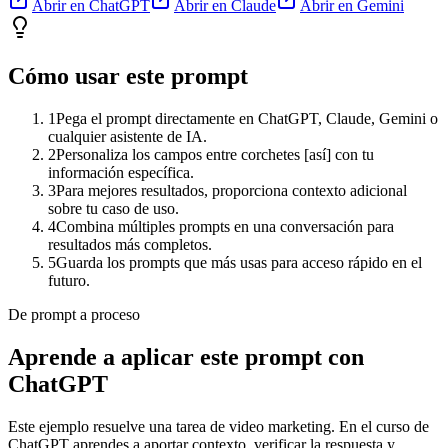
Abrir en ChatGPT
Abrir en Claude
Abrir en Gemini
Cómo usar este prompt
1
Pega el prompt directamente en ChatGPT, Claude, Gemini o
cualquier asistente de IA.
2
Personaliza los campos entre corchetes [así] con tu
información específica.
3
Para mejores resultados, proporciona contexto adicional
sobre tu caso de uso.
4
Combina múltiples prompts en una conversación para
resultados más completos.
5
Guarda los prompts que más usas para acceso rápido en el
futuro.
De prompt a proceso
Aprende a aplicar este prompt con
ChatGPT
Este ejemplo resuelve una tarea de
video marketing
. En el curso de
ChatGPT aprendes a aportar contexto, verificar la respuesta y