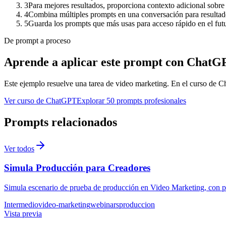
3
Para mejores resultados, proporciona contexto adicional sobre 
4
Combina múltiples prompts en una conversación para resulta
5
Guarda los prompts que más usas para acceso rápido en el fut
De prompt a proceso
Aprende a aplicar este prompt con ChatG
Este ejemplo resuelve una tarea de
video marketing
. En el curso de C
Ver curso de ChatGPT
Explorar 50 prompts profesionales
Prompts relacionados
Ver todos
Simula Producción para Creadores
Simula escenario de prueba de producción en Video Marketing, con pa
Intermedio
video-marketing
webinars
produccion
Vista previa