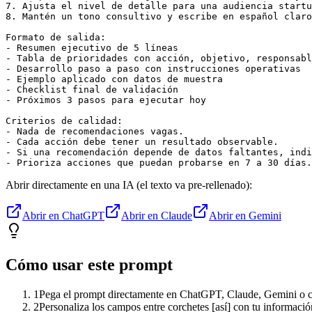
7. Ajusta el nivel de detalle para una audiencia startu
8. Mantén un tono consultivo y escribe en español claro
Formato de salida:

- Resumen ejecutivo de 5 líneas

- Tabla de prioridades con acción, objetivo, responsabl
- Desarrollo paso a paso con instrucciones operativas

- Ejemplo aplicado con datos de muestra

- Checklist final de validación

- Próximos 3 pasos para ejecutar hoy

Criterios de calidad:

- Nada de recomendaciones vagas.

- Cada acción debe tener un resultado observable.

- Si una recomendación depende de datos faltantes, indi
- Prioriza acciones que puedan probarse en 7 a 30 días.
Abrir directamente en una IA (el texto va pre-rellenado):
Abrir en ChatGPT
Abrir en Claude
Abrir en Gemini
Cómo usar este prompt
1
Pega el prompt directamente en ChatGPT, Claude, Gemini o cu
2
Personaliza los campos entre corchetes [así] con tu informació