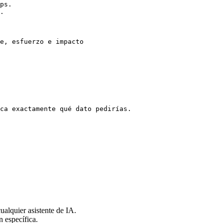
ps.

.

e, esfuerzo e impacto

ca exactamente qué dato pedirías.

alquier asistente de IA.
n específica.