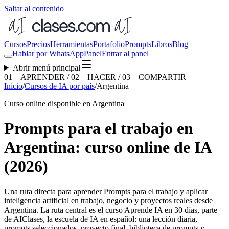
Saltar al contenido
Cursos
Precios
Herramientas
Portafolio
Prompts
Libros
Blog
Hablar por WhatsApp
Panel
Entrar al panel
Abrir menú principal
01—APRENDER / 02—HACER / 03—COMPARTIR
Inicio
/
Cursos de IA por país
/
Argentina
Curso online disponible en Argentina
Prompts para el trabajo en
Argentina: curso online de IA
(2026)
Una ruta directa para aprender
Prompts para el trabajo
y aplicar
inteligencia artificial en trabajo, negocio y proyectos reales desde
Argentina
. La ruta central es el curso Aprende IA en 30 días, parte
de AIClases, la escuela de IA en español: una lección diaria,
prompts seleccionados, proyecto final, biblioteca de prompts y