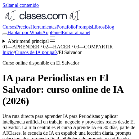
Saltar al contenido
Cursos
Precios
Herramientas
Portafolio
Prompts
Libros
Blog
Hablar por WhatsApp
Panel
Entrar al panel
Abrir menú principal
01—APRENDER / 02—HACER / 03—COMPARTIR
Inicio
/
Cursos de IA por país
/
El Salvador
Curso online disponible en El Salvador
IA para Periodistas en El
Salvador: curso online de IA
(2026)
Una ruta directa para aprender
IA para Periodistas
y aplicar
inteligencia artificial en trabajo, negocio y proyectos reales desde
El
Salvador
. La ruta central es el curso Aprende IA en 30 días, parte de
AIClases, la escuela de IA en español: una lección diaria, prompts
seleccionados, proyecto final, biblioteca de prompts y certificado